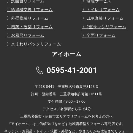
〉洗面台リフォーム
〉修理サービス
〉給湯機交換リフォーム
〉トイレリフォーム
〉外壁塗装リフォーム
〉LDK改装リフォーム
〉増築・改築リフォーム
〉2重サッシリフォーム
〉お風呂リフォーム
〉全面リフォーム
〉水まわりパックリフォーム
アイホーム
0595-41-2001
〒518-0441 三重県名張市夏見3153-3
許可・登録番号 三重県知事許可第11611号
受付時間／9:00～17:00
アクセス／名張駅から車で4分
三重県名張市・伊賀市エリアでリフォームをお考えの方へ
『アイホーム』は、信頼No.1をめざす地域密着型リフォーム専門店です。
キッチン・お風呂・トイレ・洗面・外壁など、水まわりから改装までリフォー