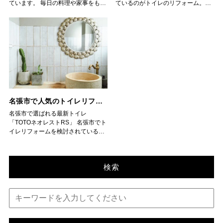
関わるため、放置すると後々大きな
にしたいという要望から、このシリ
ています。 毎日の料理や家事をもっ
ているのがトイレのリフォーム。そ
近年、名張市でも中古住宅を購入し
ォーム補助金が使える場合も。名張
というニュアンスです。例えば、和
ネットや知人からの紹介で情報を集
修繕費用がかかることも少なくあり
ーズを選ばれるお客様が増えていま
と快適にしたい方にとって、使いや
の中でも多くのお客様から支持され
てリノベーションする方が増えてい
市や三重県の制度を調べてみると、
室を洋室に変更したり、カフェ風に
めてみましょう。 ◇アフターフォロ
ません。 ◇人気の外装リフォーム
す。 ◇お風呂リフォームで人気の
すいキッチンは必須ですよね。クリ
ているのがTOTOの「ネオレスト」
ます。子育て世代や二世帯同居を検
お得に設置できることがあります。
リメイクしたりするのはリノベーシ
ーで安心が長続き リフォームは工
内容 外装リフォームの内容はさまざ
「サザナ」 次にご紹介したいのがお
ナップは耐久性と使いやすさを両立
シリーズです。スタイリッシュなデ
討している方に特に人気です。 間取
◇まとめ 「名張市 ネオレスト 価
ョンに近いです。名張市で暮らす方
事が終わってからが本当のスタート
まです。代表的なものは外壁塗装
風呂です。totoのシステムバス「サ
したシステムキッチンが魅力で、名
ザインと最新機能を兼ね備え、暮ら
り変更：昔ながらの和室を洋室に変
格」を調べるときは、 本体だけでな
には、生活に直結するリフォームが
です。保証や定期点検の有無をしっ
で、家の雰囲気を一新することがで
ザナ」は、柔らかく温かい床材が特
張市のお客様からも高い評価をいた
しの質を高めてくれる人気モデルで
えたり、リビングとダイニングをつ
く工事費込みで考えること 必要な機
より身近に感じられるでしょう。
かり確認しておきましょう。アフタ
きます。最近では遮熱・断熱効果の
徴で、冬の寒さが厳しい名張市でも
だいています。 ◇クリナップキッ
す。 ◇ネオレストを選ぶならカタ
なげて広いLDKにしたり。 二世帯住
能を絞って選ぶこと 複数の見積もり
◇名張市でリフォームをするメリッ
ーフォローが充実している伊賀市の
ある塗料や、汚れが付きにくい高耐
快適に入浴できます。 さらに、掃除
チンの特徴 クリナップのキッチン
ログチェックがおすすめ ネオレス
宅への改修：玄関やキッチンを増や
やキャンペーンをチェックすること
ト 名張市でリフォームをするメリッ
リフォーム会社なら、万が一の不具
久塗料が人気です。また、屋根リフ
のしやすさにもこだわった設計で、
は、ステンレス素材を中心に設計さ
トの魅力を知るには、まず「カタロ
してプライバシーを確保する工事も
この3つを意識すると安心です。 ネ
トはいくつかあります。 建て替え
合にもすぐに対応してもらえるので
ォームも欠かせません。雨漏りを防
日々の手入れがぐっと楽になりま
れ、水回りの掃除が簡単で長く使え
グ」をご覧いただくのがおすすめで
多く見られます。 断熱リノベーショ
オレストは価格だけでなく、使い勝
より費用を抑えられる 思い出の詰ま
安心です。 ◇まとめ 伊賀市でリフ
ぐだけでなく、屋根材を軽量化する
す。ご家族全員が安心して使える点
るのが特徴です。また、収納力が高
す。各モデルの特徴やサイズ、カラ
ン：冬の寒さや夏の暑さを軽減し、
手や快適さも大きく変わるポイン
った住まいを残せる 助成金や補助制
ォーム会社を選ぶときは、 得意分
ことで耐震性を高める効果もありま
が、多くの名張市のご家庭に選ばれ
名張市で人気のトイレリフォーム！TOTOネオレストRSの魅力とは
く、名張市の限られたキッチンスペ
ー展開が詳しく掲載されており、
省エネ効果も期待できます。 このよ
ト。初めてのリフォームでも、ポイ
度を活用できる可能性がある 特
野を見極める 複数社から見積もりを
す。 ◇業者選びのポイント 伊賀市
る理由です。 ◇キッチンも使いやす
ースでも効率的に収納できます。ア
「自宅にはどのタイプが合うのか」
うなリノベーションは暮らしを大き
ントを押さえれば納得のトイレ空間
名張市で選ばれる最新トイレ
に、バリアフリー工事や省エネリフ
取る 口コミや評判をチェックする
で外装リフォームを行う際には、信
さ抜群 名張市でリフォームを検討中
イホームでは、名張市のお客様の生
をイメージしやすくなっています。
く変えるため、完成後の満足度が高
が手に入りますよ。
「TOTOネオレストRS」 名張市でト
ォームなどは、名張市や三重県の制
アフターフォローの充実度を確認す
頼できる業者を選ぶことが重要で
のお客様からは、totoのシステムキ
活スタイルに合わせて、最適なクリ
名張市で実際にリフォームされた方
いのが特徴です。 ◇リフォーム・リ
イレリフォームを検討されている方
度で補助金が出る場合があります。
る この4つのポイントを意識するこ
す。複数の見積もりを取り、価格だ
ッチンも注目されています。 調理や
ナップキッチンのプランをご提案し
からも「カタログで比較して理想の
ノベーションの進め方 名張市で工事
の中でも、特に人気が高いのが
こうした制度を活用すれば、費用を
とが大切です。リフォームは大きな
けでなく施工内容や保証、アフター
片付けがスムーズになる工夫や、豊
ています。使いやすさやデザイン性
モデルを選べた」という声をいただ
を成功させるには、次のステップを
TOTOネオレストRSです。 スタイリ
賢く抑えることができます。 ◇で
買い物だからこそ、信頼できる会社
フォローまで確認することをおすす
富な収納スペースが魅力で、家事の
を兼ね備えたキッチンは、毎日の家
いています。 ◇ネオレストRSが名
意識すると安心です。 やりたいこと
ッシュなデザインと先進機能を兼ね
きる会社に相談することが大切 リフ
と出会えるように、じっくり比較検
めします。特に地元業者は伊賀市特
効率化に大きく貢献します。見た目
事を楽しくしてくれます。 ◇名張
張市で選ばれる理由 ネオレストシ
を整理する 「壊れた部分を直した
検索
備えたネオレストRSは、清潔感と快
ォームを検討する際には、やはり信
討してみてくださいね。
有の気候や土地条件を理解している
のデザイン性も高く、リフォーム後
市での施工事例 名張市内で実際に施
リーズの中でも特に人気が高いのが
い」のか、「暮らしをガラッと変え
適さを追求したシリーズで、多くの
頼できる会社を選ぶことが重要で
ため、安心して依頼できるメリット
の満足度が高いのが特徴です。 ◇名
工したお客様の声では、「クリナッ
「ネオレストRS」。無駄のないシン
たい」のかを明確にしましょう。 予
お客様から支持されています。
す。地元の名張市で実績のある業者
があります。 ◇伊賀市の外装リフ
張市でtotoリフォームをするメリッ
プのキッチンにしてから掃除が簡単
プルなデザインが特徴で、どんなト
算を決める リフォームは数十万円
◇TOTOネオレストRSの特徴 1. お
なら、気候や住宅事情を理解した上
ォーム費用相場 気になる費用の目安
ト toto製品を選ぶことで、機能性・
になった」「料理の動線がスムーズ
イレ空間にも自然になじみます。さ
から可能ですが、リノベーションは
手入れがしやすい「きれい除菌水」
で、より適切な提案をしてくれるで
ですが、外壁塗装は80万〜120万
デザイン性・清掃性を同時に実現で
になり、家事時間が短くなった」と
らに、自動開閉やきれい除菌水な
数百万円以上かかることもありま
TOTOネオレストRSには、使用後に
しょう。 まとめ｜名張市のリフォ
円、屋根リフォームは100万円前後
きます。メーカー保証がしっかりし
喜ばれています。アイホームのスタ
ど、毎日の清潔さを保つための機能
す。 業者を比較する 複数の会社
自動で便器内に「きれい除菌水」を
ームとは？ 「名張市のリフォーム」