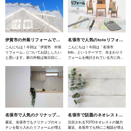
ノベーションは「今の家を自分のラ
か、工事費込みなのか です。ここを
リフォームとはどんな工事？ リフォ
も数多くのリフォーム会社がありま
イフスタイルに合わせて作り替え
見落とすと、実際の支払額が思った
ームとは、古くなった住まいを改善
すが、それぞれ得意分野や施工実
る」イメージです。和室を洋室にし
より高くなってしまうので要チェッ
し、新しく快適にする工事のことで
績、そしてアフターフォローの内容
たり、壁を取り払って広いリビング
クです。 ◇工事費には何が含まれる
す。例えば、壁紙の張り替えやキッ
に違いがあります。 ◇伊賀市のリフ
にしたり、断熱材を入れて快適さを
の？ 工事費の中には、古いトイレの
チン・浴室の交換といった小規模な
ォーム会社には得意分野がある リ
向上させたりと、家全体を大きく変
取り外し、新しいトイレの取り付
工事から、屋根や外壁の修繕、間取
フォーム会社と一口に言っても、水
えることが多いです。中古住宅を購
け、処分費用などが含まれます。 場
りの変更といった大規模な工事まで
まわりの工事を得意とする会社、屋
入して自分好みに仕上げる方も増え
合によっては「コンセントを増や
伊賀市の外装リフォームで失敗しないためのコツ
名張市で人気のtotoリフォーム｜快適な暮らしをサポート！
含まれます。つまり「住まいをより
根や外壁に強い会社、そして大規模
ています。 ◇名張市でよく選ばれる
す」「床を張り替える」など追加の
暮らしやすくするための方法」こそ
なリノベーションに対応できる会社
こんにちは！今回は「伊賀市 外装
こんにちは！今回は「名張市
リフォーム工事 名張市は自然豊かな
工事が必要なこともあります。その
がリフォームなのです。 ◇名張市
などさまざまです。自分のリフォー
リフォーム」についてお話ししたい
toto」というテーマで、水まわりリ
環境が魅力ですが、同時に湿気や台
分、トータルの価格も変わってくる
で増えているリフォーム需要 名張市
ム内容に合った会社を選ぶことが大
と思います。家の外観は毎日目にす
フォームを検討されている方に向け
風の影響を受けやすい地域でもあり
ので、見積もりの時にしっかり確認
でも、築20年以上の住宅が多く、リ
切です。 ◇見積もりの比較で費用と
る部分であり、同時に街並みにも影
た情報をお届けします。 名張市でも
ます。そのため、外壁や屋根の劣化
しておきましょう。 ◇名張市でネオ
フォームを検討される方が増えてい
内容をチェック 伊賀市でリフォー
響を与える大切な要素です。年月が
キッチン・お風呂・トイレのリフォ
対策としてのリフォームが特に人気
レストをお得に取り付けるコツ 必要
ます。「外壁の塗装が剥がれてき
ム会社を探すときは、必ず複数社か
経つにつれて外壁や屋根は劣化し、
ームを考えるとき、多くの方が候補
です。 外壁塗装：ひび割れや色あせ
な機能を決めておく 全ての機能が
た」「屋根から雨漏りがする」「水
ら見積もりを取ることをおすすめし
色あせやひび割れ、雨漏りの原因に
に挙げるのがtoto製品です。品質の
を直すだけでなく、防水性や耐久性
必要なわけではありません。「自動
回りを新しくしたい」などのご相談
ます。同じ工事内容でも会社によっ
もつながります。そんなときに検討
高さと機能性が評価され、幅広い世
を高める効果があります。 屋根リフ
開閉はいらないけど、掃除のラクさ
が多いです。最近では省エネ性能や
て費用が数十万円違うこともありま
したいのが外装リフォームです。
代に支持されています。 ◇トイレリ
ォーム：雨漏り防止のためのカバー
は重視したい」など優先順位をつけ
耐震性を高めるリフォームも注目さ
す。提案内容も比較できるので、納
◇外装リフォームのメリットとは？
フォームならtoto「ネオレスト」 名
工法や葺き替え工事がよく選ばれま
ると、ムダな出費を防げます。 お店
れ、快適さと安心を両立する工事が
得のいく選択が可能になります。 ◇
伊賀市でも外装リフォームを考える
張市で人気の高いのが、totoの最新
す。 水回りリフォーム：キッチンや
ごとの見積もりを比較する 同じ名
人気です。 ◇リフォームとリノベ
伊賀市の口コミや評判を調べる 実
方は年々増えています。理由として
トイレ「ネオレスト」シリーズで
浴室を新しくすると、毎日の暮らし
張市でもお店によって工事費やキャ
ーションの違い リフォームとよく混
際に工事を依頼した人の声はとても
は、見た目をきれいにしたいだけで
す。 自動洗浄や除菌機能、さらに節
の快適度が大きく変わります。 これ
ンペーンが違います。複数の見積も
同される言葉に「リノベーション」
参考になります。地域密着のリフォ
名張市で人気のクリナップキッチンとは？
名張市で話題のネオレストRS｜清潔で快適なトイレ空間へ
なく、建物を長持ちさせたいという
水性能に優れており、日常の清潔さ
らは比較的工期も短く、生活を大き
りを比べるだけで、数万円変わるこ
があります。リフォームは「元に戻
ーム会社は丁寧な対応をしてくれる
思いがあるからです。特に外壁塗装
と快適さを両立できます。最近では
最近、名張市でもクリナップのキッ
注目されるTOTOネオレストの魅力
く変えずにできる点が魅力です。 ◇
ともあります。 補助金やキャンペー
す」工事のイメージですが、リノベ
ことが多く、口コミでも高評価を得
や屋根の修繕は、耐久性や断熱性に
名張市でも、トイレ空間をおしゃれ
チンを取り入れたリフォームが増え
最近、名張市でも特にご相談が増え
名張市で人気のリノベーション事例
ンをチェック 時期によってはリフ
ーションは「新しい価値を加える」
ているケースがあります。インター