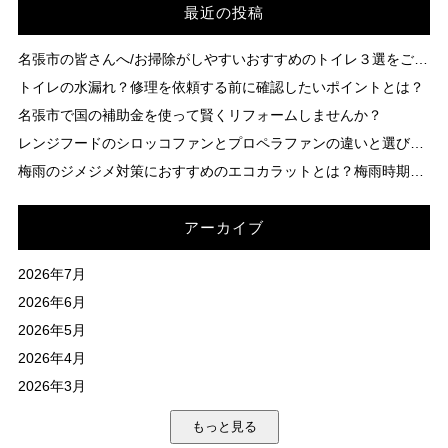
が一般的と言われています。ただ
ている点も安心材料です。 毎日使う
ッフが丁寧に施工を行い、工事後の
が充実。名張市のお客様からは「掃
から見積もりを取り、工事内容や保
最近の投稿
吹きかける機能が搭載されていま
を簡単にまとめると、暮らしを快適
し、家の大きさや劣化の進行具合、
水まわりだからこそ、リフォームの
アフターフォローも万全です。名張
除が楽になった」「空間が広く見え
証内容を見比べることが大切です。
す。これにより、汚れの付着を抑
に、安心できる住まいへ改善する工
使用する材料によって金額は変わり
際には信頼できるメーカーを選ぶこ
市でクリナップのキッチンを導入す
ておしゃれになった」といった感想
補助金を確認する 耐震改修や省エ
え、掃除の手間を大幅に減らすこと
事全般を指します。お家に少しでも
ますので、実際の見積もりで確認す
とが大切です。 ◇まとめ｜まずはお
名張市の皆さんへ/お掃除がしやすいおすすめのトイレ３選をご紹介いたします
るなら、安心してお任せいただけま
も多く寄せられています。 ◇名張
ネ工事なら、名張市や国の補助金制
ができます。名張市でも「掃除が楽
不安や不便を感じたら、まずは気軽
るのが安心です。 ◇外装リフォー
気軽にご相談を 水まわりのリフォー
す。 ◇快適なキッチンで毎日をも
市でのリフォームはアイホームにお
度が使える場合があります。 ◇名張
になった」との声が多く寄せられて
トイレの水漏れ？修理を依頼する前に確認したいポイントとは？
に相談してみることから始めてみま
ムで快適な住まいを守る 外装リフォ
ムは暮らしの快適さに直結します。
っと楽しく 名張市でキッチンリフォ
任せ トイレは家族全員が毎日使う
市ならではのポイント 名張市は三重
います。 2. 省エネ性能で光熱費を節
せんか？
ームは「家を守る投資」と言えま
名張市でtotoのリフォームを検討さ
名張市で国の補助金を使って賢くリフォームしませんか？
ームを検討中の方は、クリナップの
場所だからこそ、設備選びはとても
県内でも住宅地が広がるエリアで、
約 最新のTOTOネオレストRSは省エ
す。見た目の美しさを保つだけでな
れている方は、ぜひ専門店や施工会
システムキッチンがおすすめです。
重要です。アイホームでは、カタロ
新築よりもリフォームやリノベーシ
ネ性能に優れており、従来のトイレ
レンジフードのシロッコファンとプロペラファンの違いと選び方のポイントとは？
く、快適で安心できる住まいを維持
社に相談してみてください。きっと
アイホームでは、キッチン本体だけ
グだけでは伝わりにくい機能や使用
ョンで住まいを長く活かす方が増え
よりも水の使用量を大幅にカットで
するために欠かせない工事です。伊
理想の住まいづくりにつながるはず
梅雨のジメジメ対策におすすめのエコカラットとは？梅雨時期を快適に過ごすヒント
でなく収納や照明など細部までトー
感も、実際の施工事例や体験談を交
ています。また、市の施策として耐
きます。名張市でのリフォーム事例
賀市でリフォームを検討している方
です。
タルでコーディネート可能。クリナ
えてわかりやすくご案内していま
震化や省エネ住宅推進も行われてお
でも「水道代が安くなった」という
は、定期的な点検と適切なメンテナ
ップの魅力を活かして、毎日の家事
す。名張市でネオレストの導入を検
り、制度を上手に利用すればお得に
効果が実感されています。 3. デザイ
ンスを心がけて、長く快適に暮らせ
をもっと楽しく、快適に変えてみま
討中の方にとって、HPのコラムが住
工事できるのも魅力です。 ◇まとめ
アーカイブ
ン性と快適性 ネオレストRSはシン
る住まいを目指してみてください。
せんか？
まいづくりの参考になれば幸いで
名張市でのリフォームやリノベーシ
プルでスタイリッシュなデザインが
す。 ◇まとめ｜名張市の快適な暮
ョンは、暮らしを快適にしながら資
特徴です。コンパクトながら座り心
2026年7月
らしをサポート これからもアイホ
産価値も高められる方法です。外壁
地が良く、限られた空間でも広々と
ームは、名張市の皆さまが安心して
や屋根の修繕といったリフォームか
2026年6月
した印象を与えてくれます。 ◇名
快適な住まいを実現できるよう、最
ら、大胆な間取り変更を伴うリノベ
張市でのリフォーム事例 実際に名
2026年5月
新の情報やリフォーム事例を発信し
ーションまで、自分の希望やライフ
張市でTOTOネオレストRSを導入さ
ていきます。ぜひHPコラムをご覧い
スタイルに合った工事を選ぶことが
れたお客様からは、 掃除が楽になっ
2026年4月
ただき、理想の暮らしづくりに役立
大切です。 まずは、やりたいことを
た 空間が明るく清潔に感じられる
2026年3月
ててください。
整理して、信頼できる地元の業者に
来客にも自慢できるトイレになった
相談してみましょう。名張市の住ま
といった感想が寄せられています。
いをさらに魅力的にアップデートす
もっと見る
◇まとめ 名張市でトイレリフォー
る第一歩になるはずです。
ムをお考えなら、TOTOネオレスト