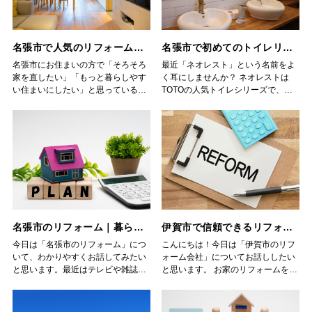
名張市で人気のリフォーム・リノベーション実例とポイント
名張市で初めてのトイレリフォーム｜ネオレスト 価格と見積もりの基本
名張市にお住まいの方で「そろそろ
最近「ネオレスト」という名前をよ
家を直したい」「もっと暮らしやす
く耳にしませんか？ ネオレストは
い住まいにしたい」と思っている方
TOTOの人気トイレシリーズで、見
も多いのではないでしょうか。そん
た目がスッキリしてお掃除がラク、
なときに役立つのが「リフォーム」
さらに自動でフタが開いたり、除菌
と「リノベーション」です。似てい
機能があったりと便利さ満点のトイ
る言葉ですが、目的や内容には違い
レです。 今回は「名張市 ネオレス
があります。この記事では、名張市
ト 価格」をテーマに、初めてリフォ
でのリフォーム・リノベーションの
ームを考えている方でもわかりやす
特徴や、実際に工事を進めるときの
いようにお話しします。 ◇ネオレス
ポイントをまとめてご紹介します。
トの価格ってどれくらい？ ネオレス
◇リフォームとリノベーションの違
トはモデルによって価格が変わりま
いを知ろう リフォームは「壊れた部
す。シンプルなタイプなら手の届き
名張市のリフォーム｜暮らしを守る住まいの改善方法
伊賀市で信頼できるリフォーム会社を選ぶポイントとは？
分を直す」「古いものを新しくす
やすい値段から、最新機能がついた
る」という意味合いが強いです。た
モデルは少し高めになります。 一般
今日は「名張市のリフォーム」につ
こんにちは！今日は「伊賀市のリフ
とえば、キッチンやお風呂の入れ替
的には 本体の価格と工事費を合わせ
いて、わかりやすくお話してみたい
ォーム会社」についてお話ししたい
え、外壁の塗装、屋根の修理などが
て数十万円前後 が目安です。 「名
と思います。最近はテレビや雑誌、
と思います。 お家のリフォームを考
代表的です。毎日の生活で気になる
張市 ネオレスト 価格」で検索する
ネットでもよく見かける「リフォー
えたとき、一番気になるのは「どの
不便さを改善できるため、幅広い世
といろんな数字が出てきますが、注
ム」という言葉ですが、実際にはど
会社に依頼すれば安心なのか」とい
代の方に選ばれています。 一方、リ
意したいのは 本体だけの金額なの
んな意味があるのでしょうか？ ◇
う点ではないでしょうか。伊賀市に